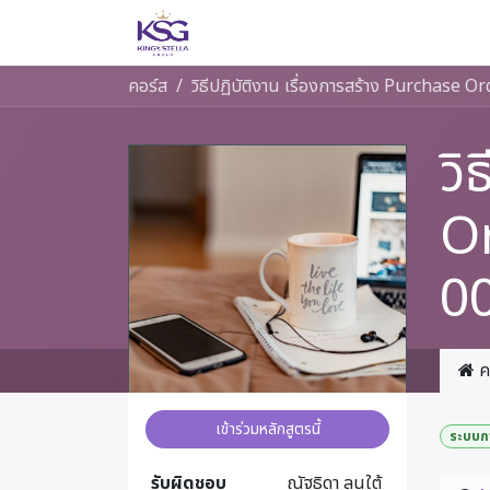
Skip to Content
หลัก
แบรนด์
เรื่องราวขอ
คอร์ส
วิ
Or
0
ค
เข้าร่วมหลักสูตรนี้
ระบบก
รับผิดชอบ
ณัฐธิดา ลุนใต้