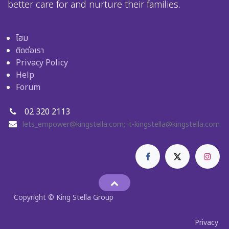
better care for and nurture their families.
โฮม
ติดต่อเรา
Privacy Policy
Help
Forum
02 320 2113
lets_empower@kingstella.com
;
it-kingstella@kingstella.com
Copyright © King Stella Group
Privacy