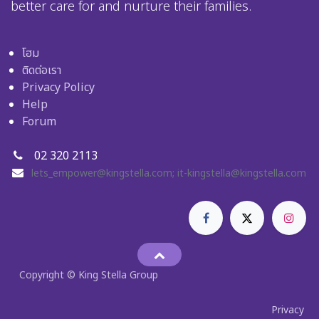
better care for and nurture their families.
โฮม
ติดต่อเรา
Privacy Policy
Help
Forum
02 320 2113
lets_empower@kingstella.com
;
it-kingstella@kingstella.com
Copyright © King Stella Group
Privacy