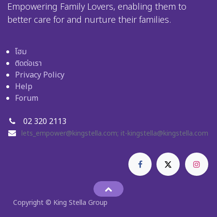
Empowering Family Lovers, enabling them to
better care for and nurture their families.
โฮม
ติดต่อเรา
Privacy Policy
Help
Forum
02 320 2113
lets_empower@kingstella.com
;
it-kingstella@kingstella.com
Copyright © King Stella Group