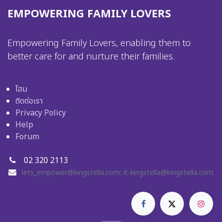
EMPOWERING FAMILY LOVERS
Empowering Family Lovers, enabling them to
better care for and nurture their families.
โฮม
ติดต่อเรา
Privacy Policy
Help
Forum
02 320 2113
lets_empower@kingstella.com
;
it-kingstella@kingstella.com