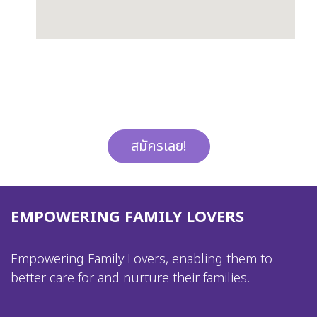
สมัครเลย!
EMPOWERING FAMILY LOVERS
Empowering Family Lovers, enabling them to
better care for and nurture their families.