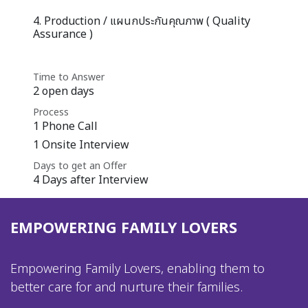
4. Production / แผนกประกันคุณภาพ ( Quality
Assurance )
Time to Answer
2 open days
Process
1 Phone Call
1 Onsite Interview
Days to get an Offer
4 Days after Interview
EMPOWERING FAMILY LOVERS
Empowering Family Lovers, enabling them to
better care for and nurture their families.