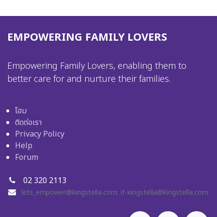
EMPOWERING FAMILY LOVERS
Empowering Family Lovers, enabling them to
better care for and nurture their families.
โฮม
ติดต่อเรา
Privacy Policy
Help
Forum
02 320 2113
lets_empower@kingstella.com
;
it-kingstella@kingstella.com