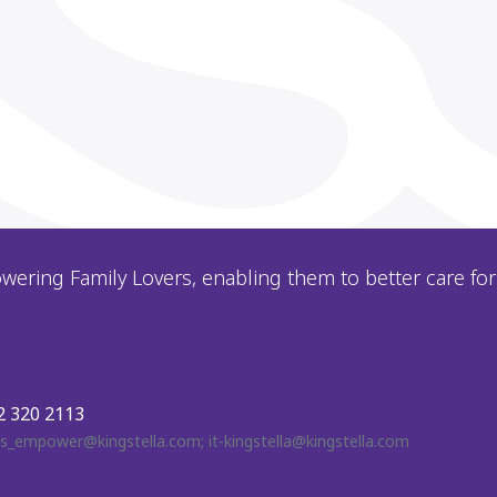
ering Family Lovers, enabling them to better care for 
 320 2113
ts_empower@kingstella.com
;
it-kingstella@kingstella.com